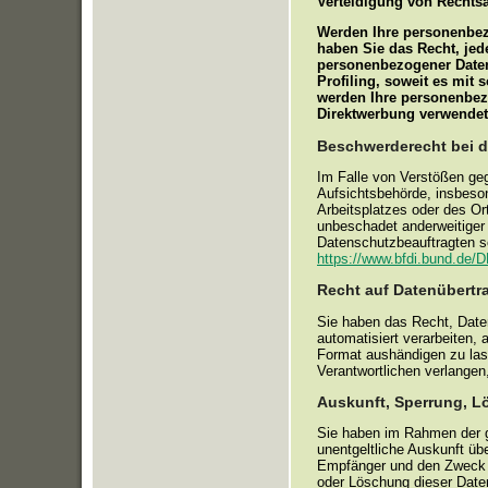
Verteidigung von Rechts
Werden Ihre personenbez
haben Sie das Recht, jed
personenbezogener Daten
Profiling, soweit es mit
werden Ihre personenbez
Direktwerbung verwendet
Beschwerderecht bei d
Im Falle von Verstößen ge
Aufsichtsbehörde, insbeson
Arbeitsplatzes oder des O
unbeschadet anderweitiger 
Datenschutzbeauftragten 
https://www.bfdi.bund.de/D
Recht auf Datenübertr
Sie haben das Recht, Daten,
automatisiert verarbeiten,
Format aushändigen zu lass
Verantwortlichen verlangen,
Auskunft, Sperrung, L
Sie haben im Rahmen der g
unentgeltliche Auskunft ü
Empfänger und den Zweck d
oder Löschung dieser Dat